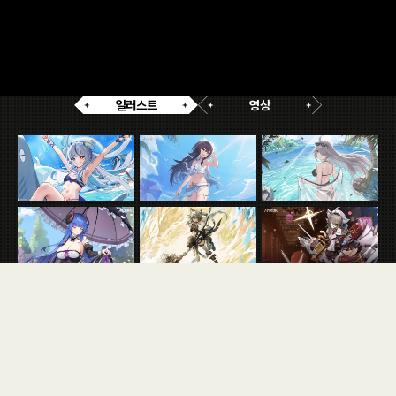
어비스 슬릿 - 검은 낙진
조
시노에 나타난 미지의 검은 공간, 어비스 슬릿은 검은 낙진을 흩뿌리며 닿는 모든 것을
보이지
오염시키고 변이시킨다. 이 현상으로 인해 엄청난 혼란과 피해가 발생하며, 수많은
등급에
희생자를 낳는다.
왜곡된
역할을
일러스트
영상
신조차도 조율하려는
한 조율사의 이야기가 시작된다.