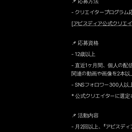
📌 応募方法
- クリエイタープログラ
[
アビスディア公式クリエ
📌 応募資格
- 12歳以上
- 直近1ヶ月間、個人の配信チ
関連の動画や画像を2本以
- SNSフォロワー300人以
* 公式クリエイターに選
📌 活動内容
- 月2回以上、『アビスデ