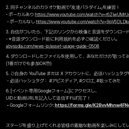
2. 同チャンネルのカラオケ動画で「友達パラダイム」を練習！
- ボーカルあり
https://www.youtube.com/watch?v=r6ZjwUMr
- ボーカルなし
https://www.youtube.com/watch?v=9pV5DLD
3. 自信がついたら、下記のリンクから映像と音源をダウンロー
- ※音源ダウンロード前に利用規約を必ずご確認ください。
abyssdia.com/news-jp/asset-usage-guide-0508
4. ダウンロードしたファイルを使用して、あなただけの「歌って
(1番だけでも参加OK🥹)
5. ご自身の YouTube または X アカウントに、必須ハッシュ
- 必須ハッシュタグ： #アビスディア, #クロエ, #歌ってみた
6. [イベント専用Googleフォーム]にアクセスし、
UIDと動画URLを記入して送信すれば完了！
-
Googleフォームリンク:
https://forms.gle/K2BvvMhnw4F
ステージを盛り上げてくれる皆様の素敵な動画を楽しみにして